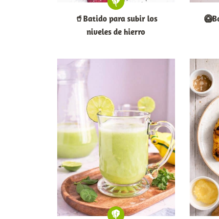
🥤Batido para subir los
🥝Ba
niveles de hierro