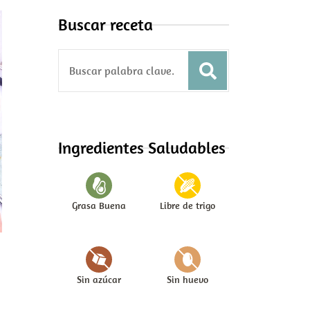
Buscar receta
S
e
a
r
c
Ingredientes Saludables
h
f
o
Grasa Buena
Libre de trigo
r
:
Sin azúcar
Sin huevo