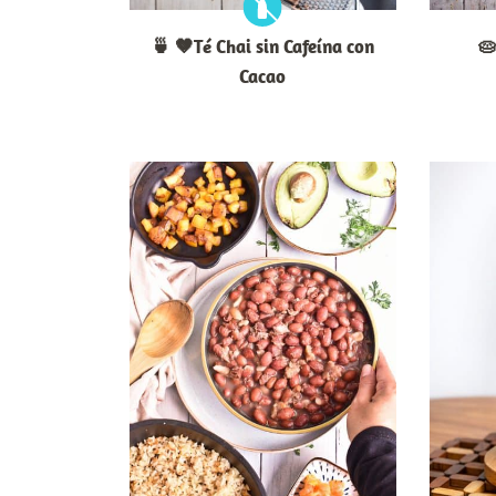
🍵 🤎Té Chai sin Cafeína con
🥧
Cacao