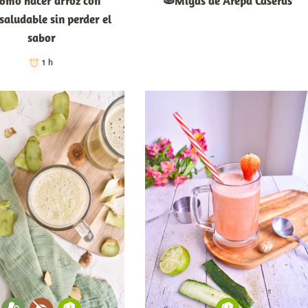
ómo hacer arroz con
🫓Migas de Arepa Caseras
 saludable sin perder el
sabor
1 h