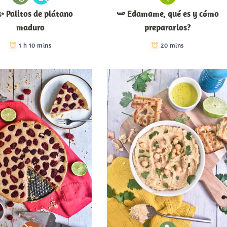
 Palitos de plátano
🫛 Edamame, qué es y cómo
maduro
prepararlos?
1 h 10 mins
20 mins