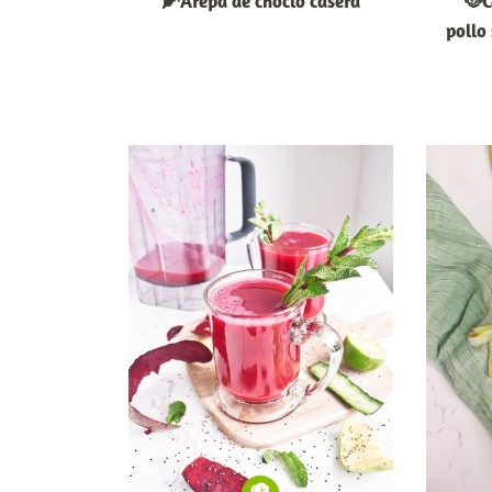
🌽Arepa de choclo casera
🥘C
pollo