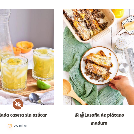
lada casera sin azúcar
🍌🫕Lasaña de plátano
maduro
25 mins