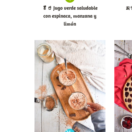
🥬🥤 Jugo verde saludable
🍌✨
con espinaca, manzana y
limón