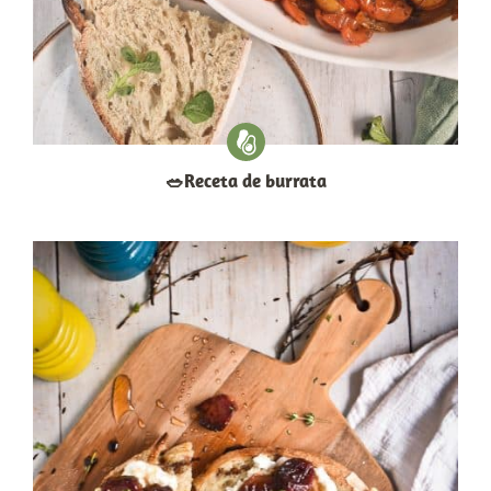
​🥗​Receta de burrata