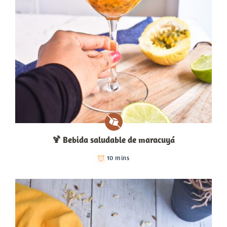
🍹​ Bebida saludable de maracuyá
10 mins