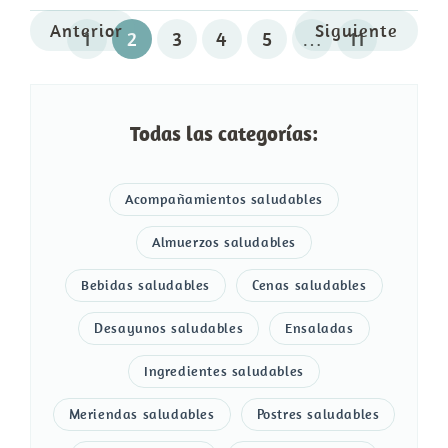
Anterior
Siguiente
1
2
3
4
5
…
11
Todas las categorías:
Acompañamientos saludables
Almuerzos saludables
Bebidas saludables
Cenas saludables
Desayunos saludables
Ensaladas
Ingredientes saludables
Meriendas saludables
Postres saludables