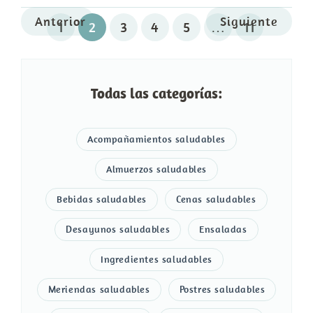
Anterior
Siguiente
1
2
3
4
5
…
11
Todas las categorías:
Acompañamientos saludables
Almuerzos saludables
Bebidas saludables
Cenas saludables
Desayunos saludables
Ensaladas
Ingredientes saludables
Meriendas saludables
Postres saludables