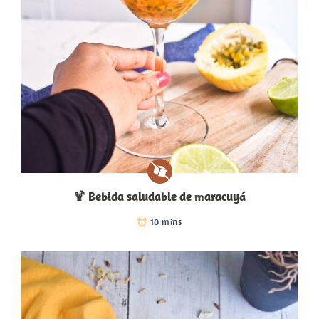
🍹​ Bebida saludable de maracuyá
10 mins