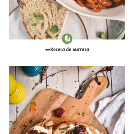
​🥗​Receta de burrata