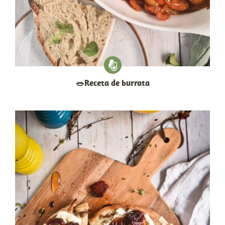
​🥗​Receta de burrata