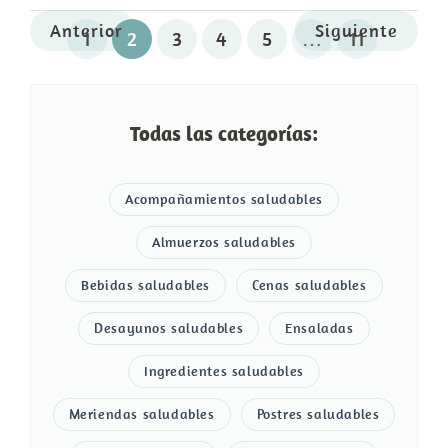
Anterior
Siguiente
1
2
3
4
5
…
11
Todas las categorías:
Acompañamientos saludables
Almuerzos saludables
Bebidas saludables
Cenas saludables
Desayunos saludables
Ensaladas
Ingredientes saludables
Meriendas saludables
Postres saludables