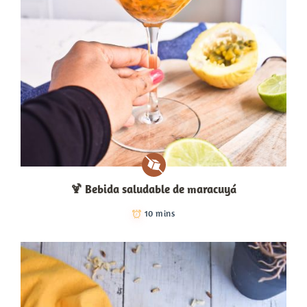
🍹​ Bebida saludable de maracuyá
10 mins