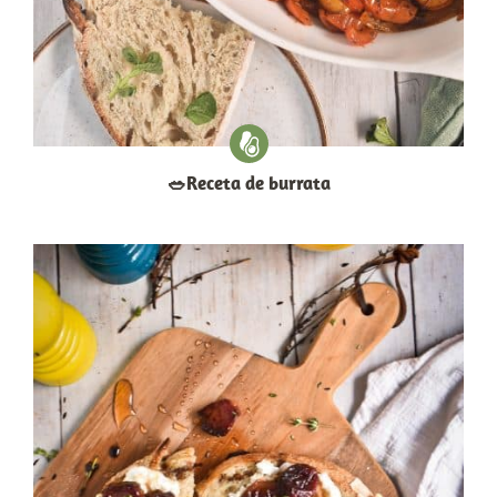
​🥗​Receta de burrata