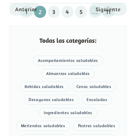
Anterior
Siguiente
1
2
3
4
5
…
11
Todas las categorías:
Acompañamientos saludables
Almuerzos saludables
Bebidas saludables
Cenas saludables
Desayunos saludables
Ensaladas
Ingredientes saludables
Meriendas saludables
Postres saludables