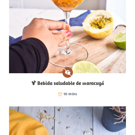
🍹​ Bebida saludable de maracuyá
10 mins