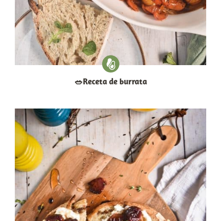
​🥗​Receta de burrata