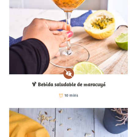
🍹​ Bebida saludable de maracuyá
10 mins