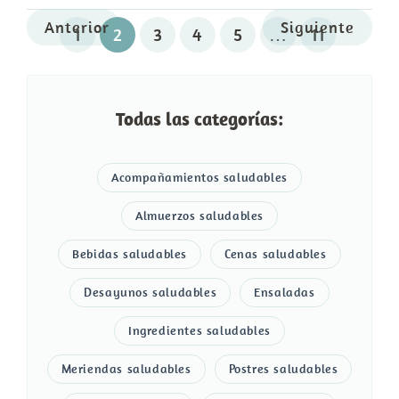
Anterior
Siguiente
1
2
3
4
5
…
11
Todas las categorías:
Acompañamientos saludables
Almuerzos saludables
Bebidas saludables
Cenas saludables
Desayunos saludables
Ensaladas
Ingredientes saludables
Meriendas saludables
Postres saludables