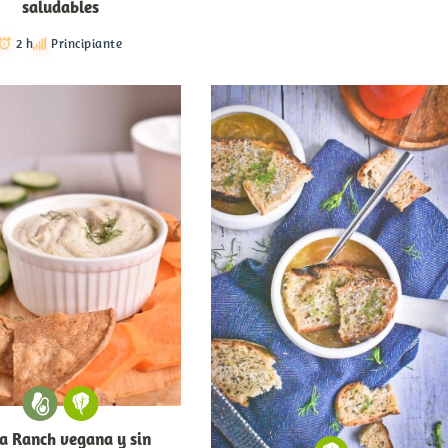
saludables
2 h
Principiante
a Ranch vegana y sin