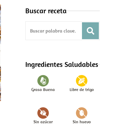
Buscar receta
S
e
a
r
c
Ingredientes Saludables
h
f
o
Grasa Buena
Libre de trigo
r
:
Sin azúcar
Sin huevo