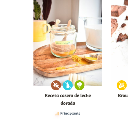
Receta casera de leche
Brow
dorada
Principiante