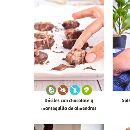
Dátiles con chocolate y
Sal
mantequilla de almendras