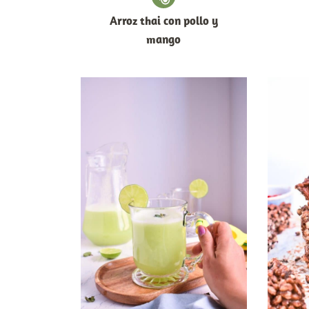
Arroz thai con pollo y
mango