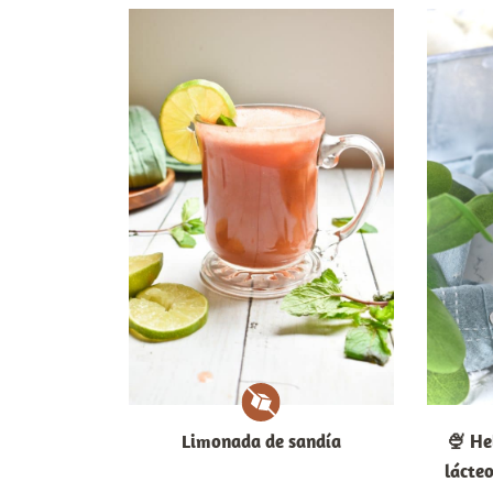
Limonada de sandía
🍨 He
lácteo