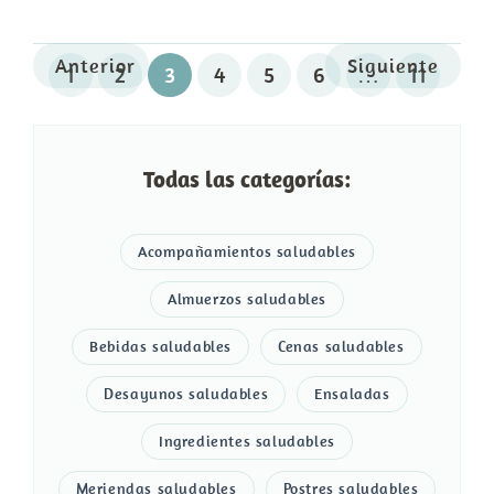
Anterior
Siguiente
1
2
3
4
5
6
…
11
Todas las categorías:
Acompañamientos saludables
Almuerzos saludables
Bebidas saludables
Cenas saludables
Desayunos saludables
Ensaladas
Ingredientes saludables
Meriendas saludables
Postres saludables