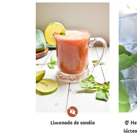
Limonada de sandía
🍨 He
lácteo