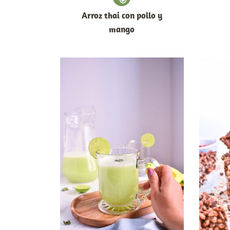
Arroz thai con pollo y
mango