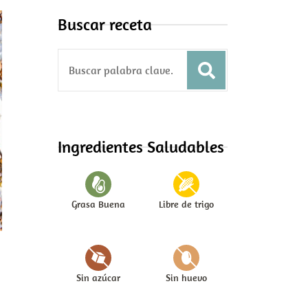
Buscar receta
S
e
a
r
c
Ingredientes Saludables
h
f
o
Grasa Buena
Libre de trigo
r
:
Sin azúcar
Sin huevo