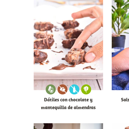
Dátiles con chocolate y
Sal
mantequilla de almendras