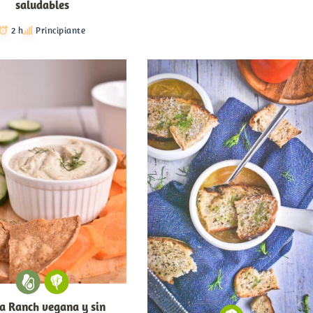
saludables
2 h
Principiante
a Ranch vegana y sin