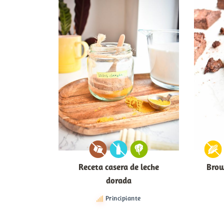
Receta casera de leche
Brow
dorada
Principiante