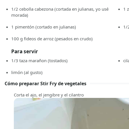
1/2
cebolla cabezona
(cortada en julianas, yo usé
1
morada)
1
pimentón
(cortado en julianas)
1/
100
g
fideos de arroz
(pesados en crudo)
Para servir
1/3
taza
marañon
(tostados)
ci
limón
(al gusto)
Cómo preparar Stir Fry de vegetales
Corta el ajo, el jengibre y el cilantro