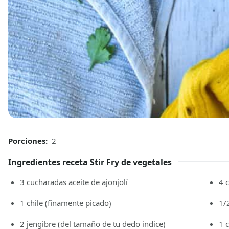
Porciones:
2
Ingredientes receta Stir Fry de vegetales
3
cucharadas
aceite de ajonjolí
4
1
chile
(finamente picado)
1/
2
jengibre
(del tamaño de tu dedo indice)
1