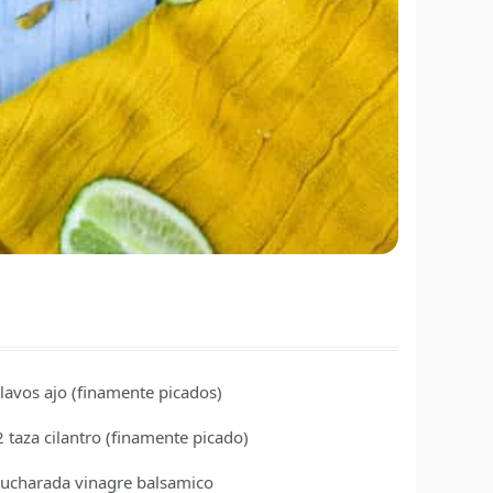
clavos
ajo
(finamente picados)
2
taza
cilantro
(finamente picado)
cucharada
vinagre balsamico