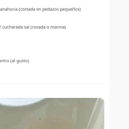
zanahoria
(cortada en pedazos pequeños)
2
cucharada
sal
(rosada o marina)
lantro
(al gusto)