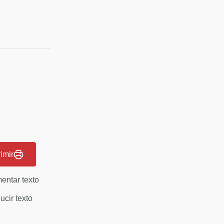
imir
entar texto
cir texto