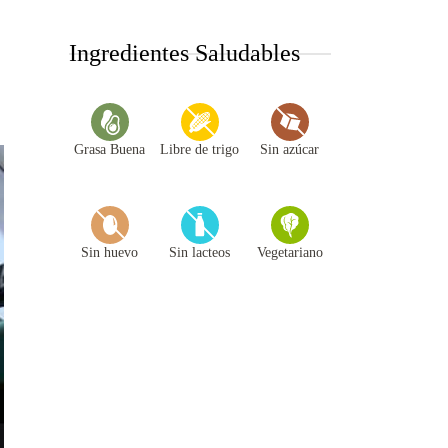
r
c
Ingredientes Saludables
h
f
o
r
Grasa Buena
Libre de trigo
Sin azúcar
:
Sin huevo
Sin lacteos
Vegetariano