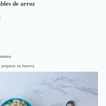
bles de arroz
s
imentos
ra preparar un huevo)