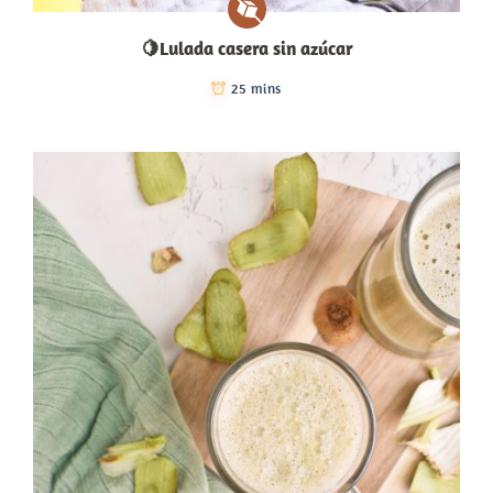
🍋Lulada casera sin azúcar
25 mins