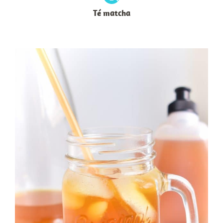
Té matcha