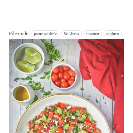
File under
postre saludable
Sin lácteos
sinazucar
singluten