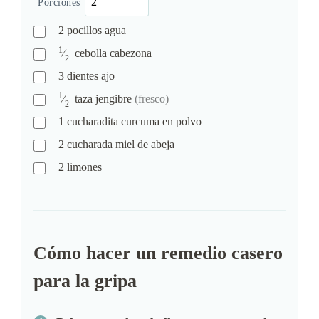
Porciones
2
pocillos
agua
1
⁄
cebolla
cabezona
2
3
dientes
ajo
1
⁄
taza
jengibre
(fresco)
2
1
cucharadita
curcuma en polvo
2
cucharada
miel de abeja
2
limones
Cómo hacer un remedio casero
para la gripa