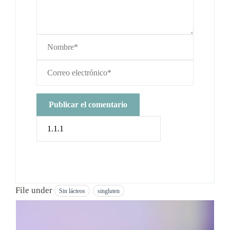
File under
Sin lácteos
singluten