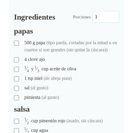
Ingredientes
Porciones
papas
500
g
papa
(tipo parda, cortadas por la mitad o en
cuartos si son grandes (sin quitar la cáscara))
4
clove
ajo
1
1
⁄
y
⁄
cup
aceite de oliva
4
3
1
tsp
miel
(de abeja pura)
sal
(al gusto)
pimienta
(al gusto)
salsa
1
⁄
cup
pimentón rojo
(asado, sin cáscara)
2
1
⁄
cup
agua
2