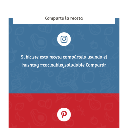
Comparte la receta
Si hiciste esta receta compártela usando el
hashtag #cocinableysaludable
Compartir