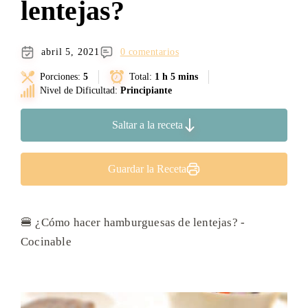
lentejas?
abril 5, 2021
0 comentarios
Porciones:
5
Total:
1 h 5 mins
Nivel de Dificultad:
Principiante
Saltar a la receta
Guardar la Receta
🍔 ¿Cómo hacer hamburguesas de lentejas? -
Cocinable