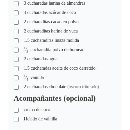
3
cucharadas
harina de almendras
3
cucharadas
azúcar de coco
2
cucharaditas
cacao en polvo
2
cucharaditas
harina de yuca
1.5
cucharaditas
linaza molida
1
⁄
cucharadita
polvo de hornear
8
2
cucharadas
agua
1.5
cucharadas
aceite de coco derretido
1
⁄
vainilla
4
2
cucharadas
chocolate
(oscuro triturado)
Acompañantes (opcional)
crema de coco
Helado de vainilla