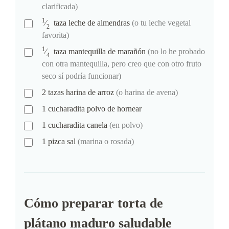
clarificada)
1
⁄
taza
leche de almendras
(o tu leche vegetal
2
favorita)
1
⁄
taza
mantequilla de marañón
(no lo he probado
4
con otra mantequilla, pero creo que con otro fruto
seco sí podría funcionar)
2
tazas
harina de arroz
(o harina de avena)
1
cucharadita
polvo de hornear
1
cucharadita
canela
(en polvo)
1
pizca
sal
(marina o rosada)
Cómo preparar torta de
plátano maduro saludable