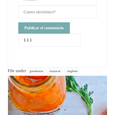
File under
grasabuena
sinazucar
singluten