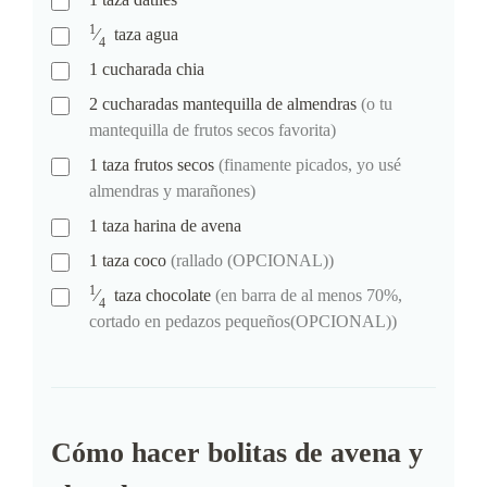
1
⁄
taza
agua
4
1
cucharada
chia
2
cucharadas
mantequilla de almendras
(o tu
mantequilla de frutos secos favorita)
1
taza
frutos secos
(finamente picados, yo usé
almendras y marañones)
1
taza
harina de avena
1
taza
coco
(rallado (OPCIONAL))
1
⁄
taza
chocolate
(en barra de al menos 70%,
4
cortado en pedazos pequeños(OPCIONAL))
Cómo hacer bolitas de avena y