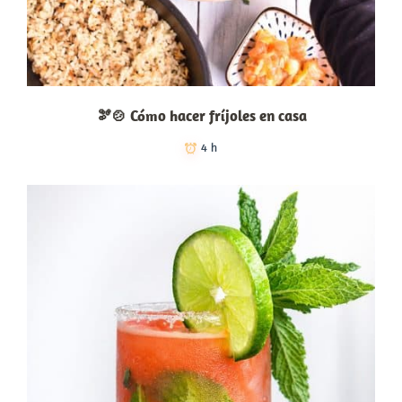
🫘🍲 Cómo hacer fríjoles en casa
4 h