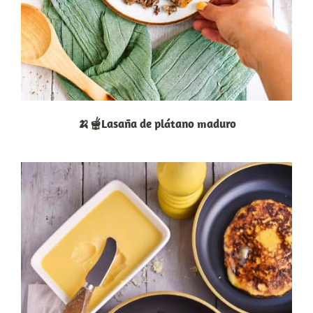
🍌🫕Lasaña de plátano maduro