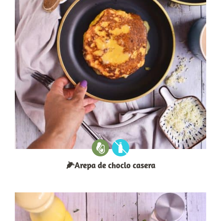
🌽Arepa de choclo casera