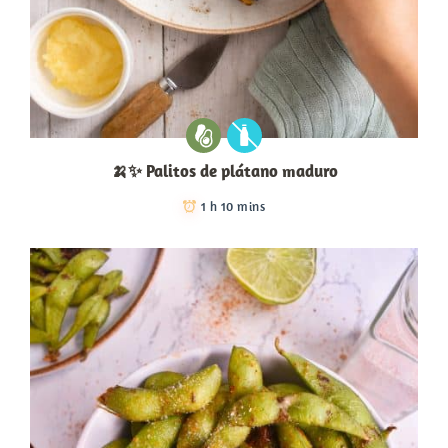
🍌✨ Palitos de plátano maduro
1 h 10 mins