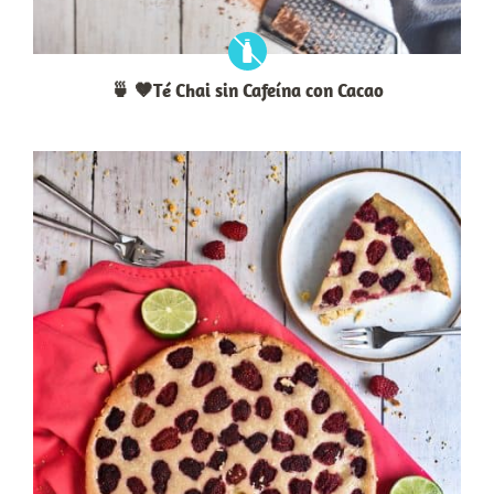
🍵 🤎Té Chai sin Cafeína con Cacao