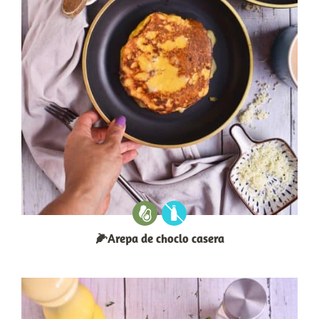
🌽Arepa de choclo casera