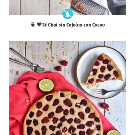
🍵 🤎Té Chai sin Cafeína con Cacao