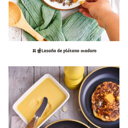
🍌🫕Lasaña de plátano maduro