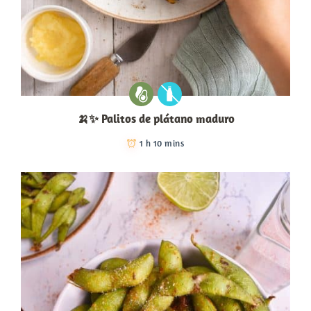
🍌✨ Palitos de plátano maduro
1 h 10 mins