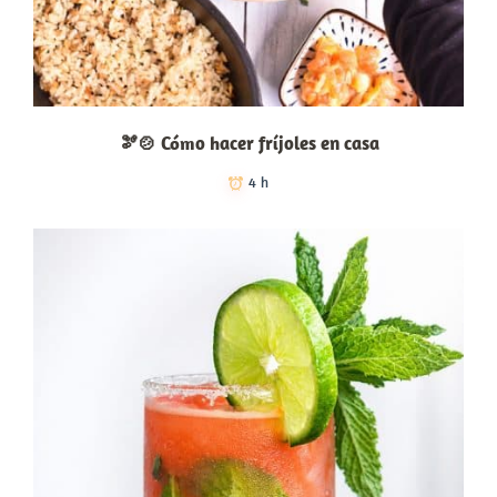
🫘🍲 Cómo hacer fríjoles en casa
4 h