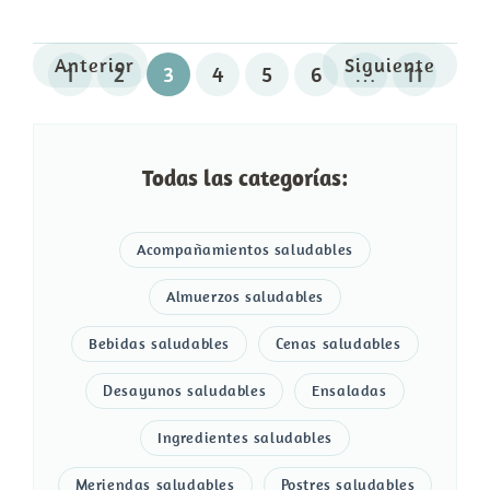
Anterior
Siguiente
1
2
3
4
5
6
…
11
Todas las categorías:
Acompañamientos saludables
Almuerzos saludables
Bebidas saludables
Cenas saludables
Desayunos saludables
Ensaladas
Ingredientes saludables
Meriendas saludables
Postres saludables