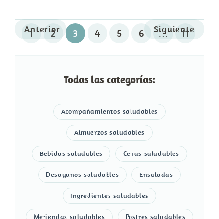
Anterior
Siguiente
1
2
3
4
5
6
…
11
Todas las categorías:
Acompañamientos saludables
Almuerzos saludables
Bebidas saludables
Cenas saludables
Desayunos saludables
Ensaladas
Ingredientes saludables
Meriendas saludables
Postres saludables