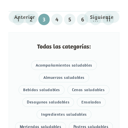
Anterior
Siguiente
1
2
3
4
5
6
…
11
Todas las categorías:
Acompañamientos saludables
Almuerzos saludables
Bebidas saludables
Cenas saludables
Desayunos saludables
Ensaladas
Ingredientes saludables
Meriendas saludables
Postres saludables