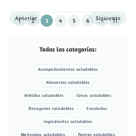
Anterior
Siguiente
1
2
3
4
5
6
…
11
Todas las categorías:
Acompañamientos saludables
Almuerzos saludables
Bebidas saludables
Cenas saludables
Desayunos saludables
Ensaladas
Ingredientes saludables
Meriendas saludables
Postres saludables