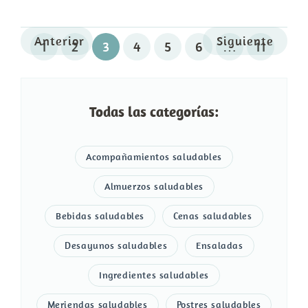
Anterior
Siguiente
1
2
3
4
5
6
…
11
Todas las categorías:
Acompañamientos saludables
Almuerzos saludables
Bebidas saludables
Cenas saludables
Desayunos saludables
Ensaladas
Ingredientes saludables
Meriendas saludables
Postres saludables