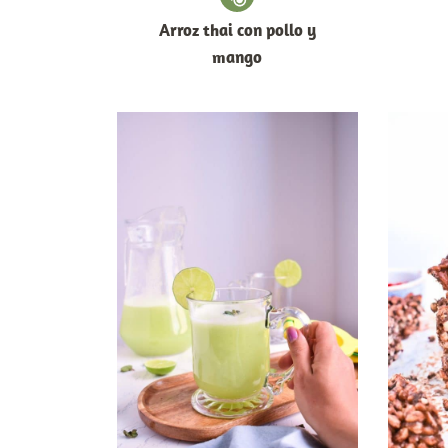
Arroz thai con pollo y
mango