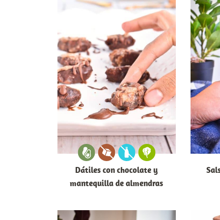
Dátiles con chocolate y
Sal
mantequilla de almendras