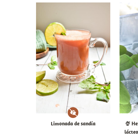
Limonada de sandía
🍨 He
lácteo