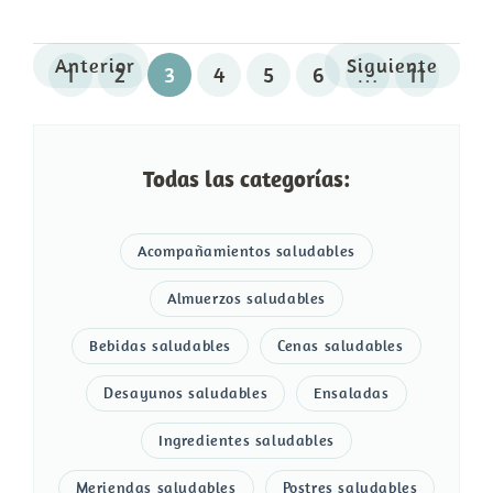
Anterior
Siguiente
1
2
3
4
5
6
…
11
Todas las categorías:
Acompañamientos saludables
Almuerzos saludables
Bebidas saludables
Cenas saludables
Desayunos saludables
Ensaladas
Ingredientes saludables
Meriendas saludables
Postres saludables