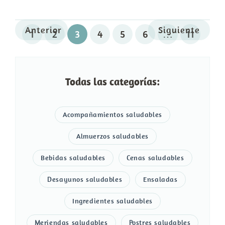
Anterior
Siguiente
1
2
3
4
5
6
…
11
Todas las categorías:
Acompañamientos saludables
Almuerzos saludables
Bebidas saludables
Cenas saludables
Desayunos saludables
Ensaladas
Ingredientes saludables
Meriendas saludables
Postres saludables