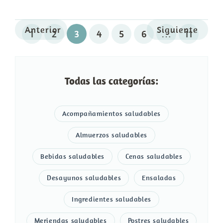
Anterior
Siguiente
1
2
3
4
5
6
…
11
Todas las categorías:
Acompañamientos saludables
Almuerzos saludables
Bebidas saludables
Cenas saludables
Desayunos saludables
Ensaladas
Ingredientes saludables
Meriendas saludables
Postres saludables