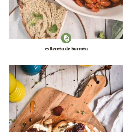
​🥗​Receta de burrata