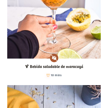
🍹​ Bebida saludable de maracuyá
10 mins