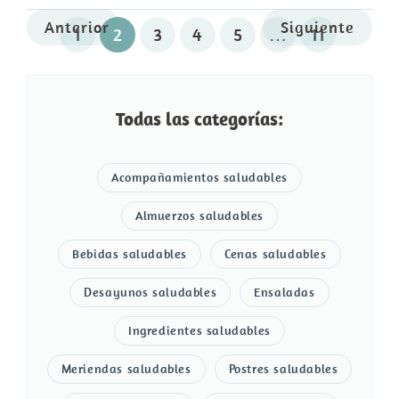
Anterior
Siguiente
1
2
3
4
5
…
11
Todas las categorías:
Acompañamientos saludables
Almuerzos saludables
Bebidas saludables
Cenas saludables
Desayunos saludables
Ensaladas
Ingredientes saludables
Meriendas saludables
Postres saludables