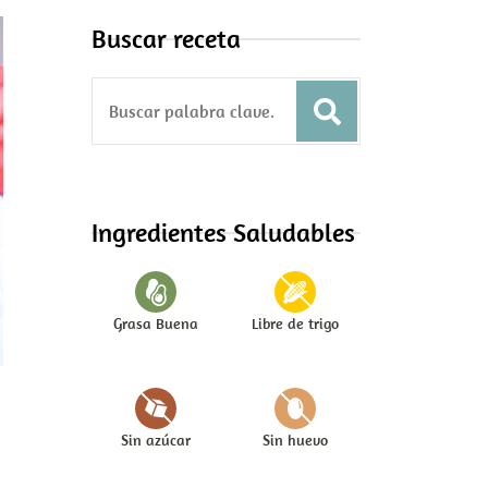
Buscar receta
S
e
a
r
c
Ingredientes Saludables
h
f
o
Grasa Buena
Libre de trigo
r
:
Sin azúcar
Sin huevo