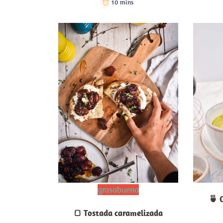
10 mins
grasabuena
🍵 
🍞 Tostada caramelizada