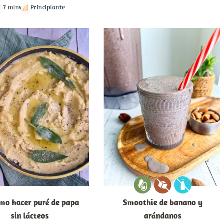
7 mins
Principiante
mo hacer puré de papa
Smoothie de banano y
sin lácteos
arándanos