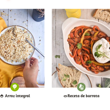
🍚​ Arroz integral
​🥗​Receta de burrata