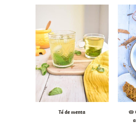
Té de menta
🥧 
a