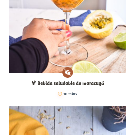
🍹​ Bebida saludable de maracuyá
10 mins