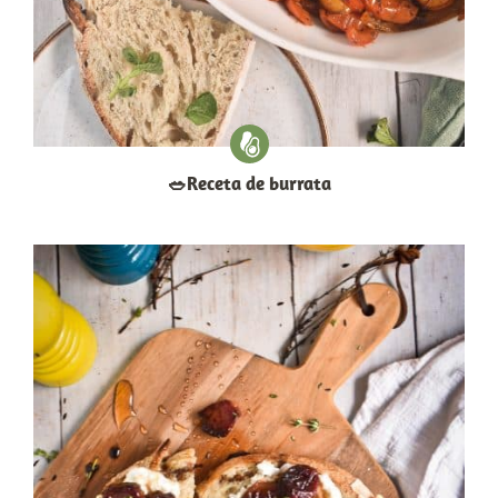
​🥗​Receta de burrata