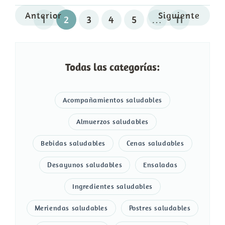
Anterior
Siguiente
1
2
3
4
5
…
11
Todas las categorías:
Acompañamientos saludables
Almuerzos saludables
Bebidas saludables
Cenas saludables
Desayunos saludables
Ensaladas
Ingredientes saludables
Meriendas saludables
Postres saludables