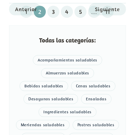
Anterior
Siguiente
1
2
3
4
5
…
11
Todas las categorías:
Acompañamientos saludables
Almuerzos saludables
Bebidas saludables
Cenas saludables
Desayunos saludables
Ensaladas
Ingredientes saludables
Meriendas saludables
Postres saludables