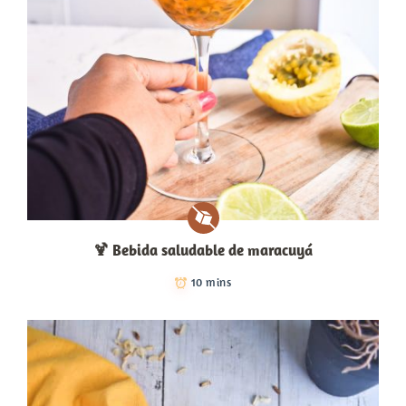
🍹​ Bebida saludable de maracuyá
10 mins