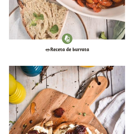
​🥗​Receta de burrata