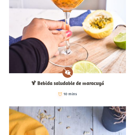
🍹​ Bebida saludable de maracuyá
10 mins