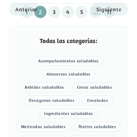
Anterior
Siguiente
1
2
3
4
5
…
11
Todas las categorías:
Acompañamientos saludables
Almuerzos saludables
Bebidas saludables
Cenas saludables
Desayunos saludables
Ensaladas
Ingredientes saludables
Meriendas saludables
Postres saludables