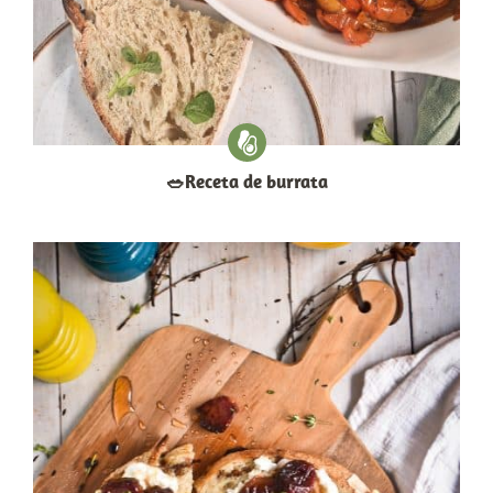
​🥗​Receta de burrata