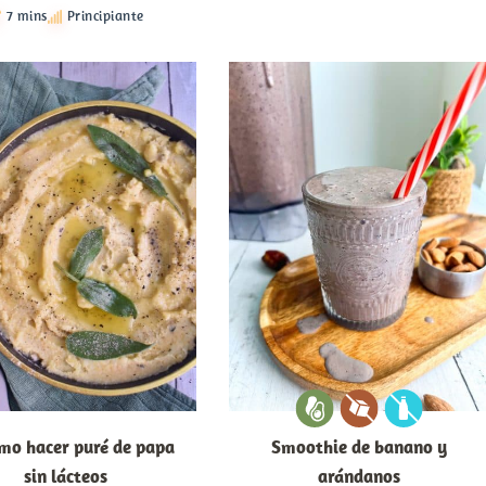
7 mins
Principiante
mo hacer puré de papa
Smoothie de banano y
sin lácteos
arándanos