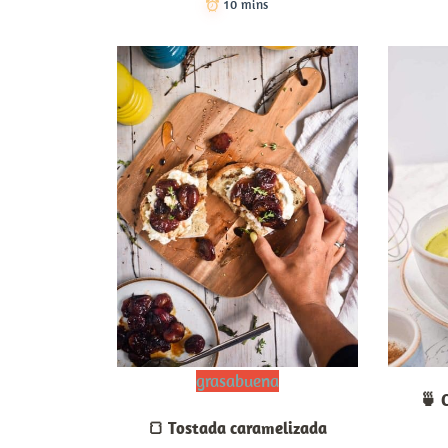
10 mins
grasabuena
🍵 
🍞 Tostada caramelizada