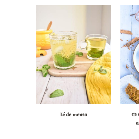
Té de menta
🥧 
a