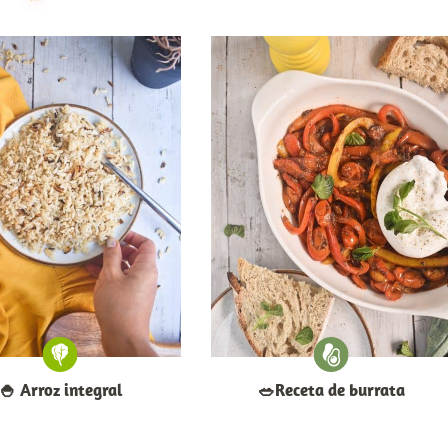
🍚​ Arroz integral
​🥗​Receta de burrata