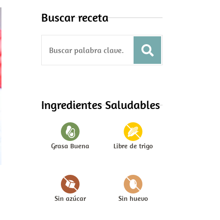
Buscar receta
S
e
a
r
c
Ingredientes Saludables
h
f
o
Grasa Buena
Libre de trigo
r
:
Sin azúcar
Sin huevo