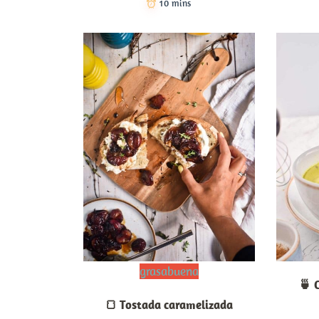
10 mins
grasabuena
🍵 
🍞 Tostada caramelizada