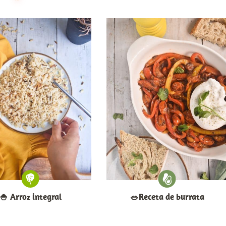
🍚​ Arroz integral
​🥗​Receta de burrata