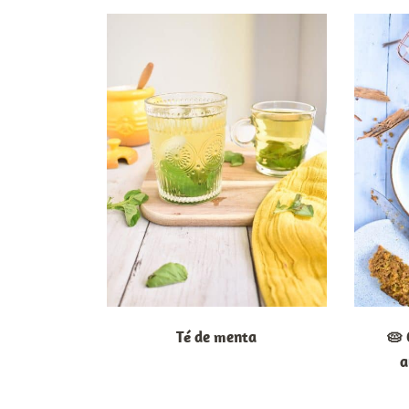
Té de menta
🥧 
a