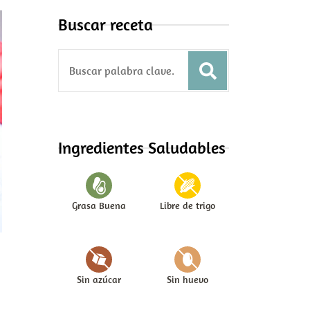
Buscar receta
S
e
a
r
c
Ingredientes Saludables
h
f
o
Grasa Buena
Libre de trigo
r
:
Sin azúcar
Sin huevo