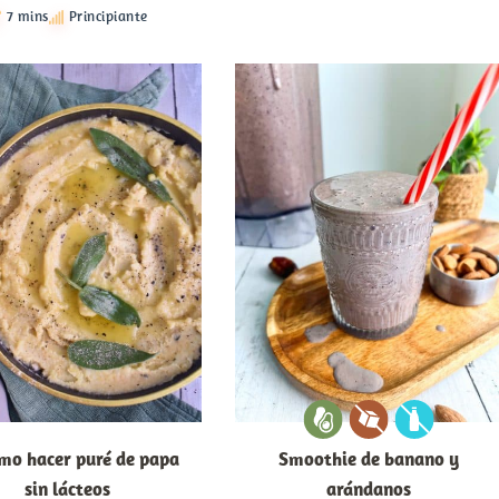
7 mins
Principiante
mo hacer puré de papa
Smoothie de banano y
sin lácteos
arándanos