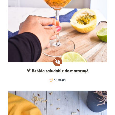
🍹​ Bebida saludable de maracuyá
10 mins