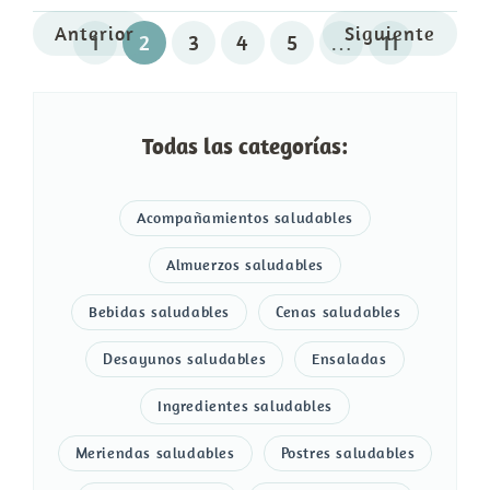
Anterior
Siguiente
1
2
3
4
5
…
11
Todas las categorías:
Acompañamientos saludables
Almuerzos saludables
Bebidas saludables
Cenas saludables
Desayunos saludables
Ensaladas
Ingredientes saludables
Meriendas saludables
Postres saludables