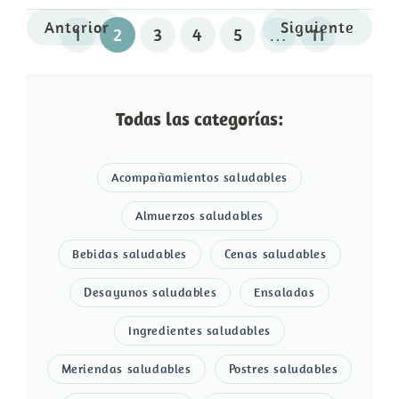
Anterior
Siguiente
1
2
3
4
5
…
11
Todas las categorías:
Acompañamientos saludables
Almuerzos saludables
Bebidas saludables
Cenas saludables
Desayunos saludables
Ensaladas
Ingredientes saludables
Meriendas saludables
Postres saludables