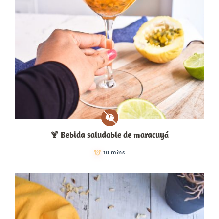
🍹​ Bebida saludable de maracuyá
10 mins