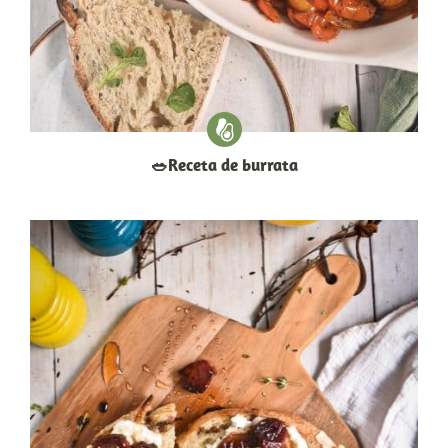
​🥗​Receta de burrata