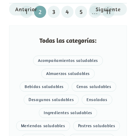
Anterior
Siguiente
1
2
3
4
5
…
11
Todas las categorías:
Acompañamientos saludables
Almuerzos saludables
Bebidas saludables
Cenas saludables
Desayunos saludables
Ensaladas
Ingredientes saludables
Meriendas saludables
Postres saludables