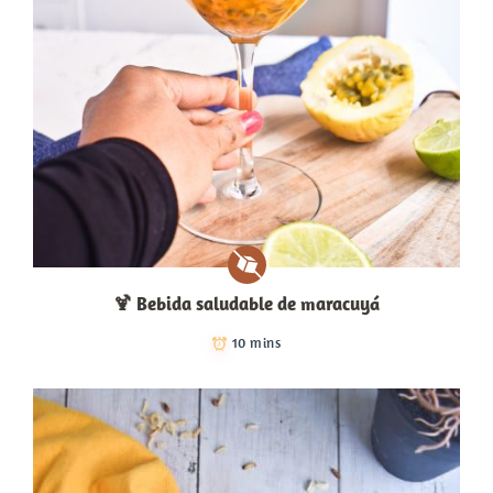
🍹​ Bebida saludable de maracuyá
10 mins