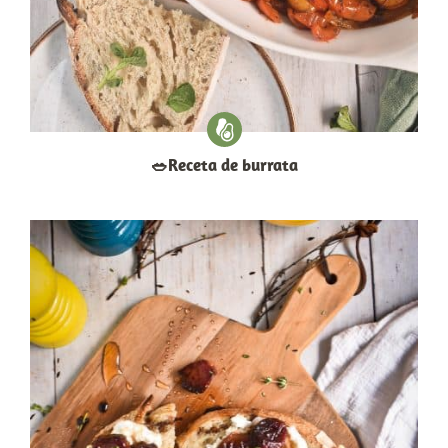
​🥗​Receta de burrata