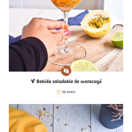
🍹​ Bebida saludable de maracuyá
10 mins