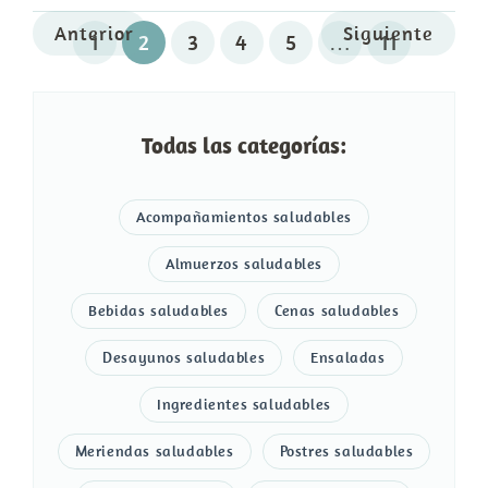
Anterior
Siguiente
1
2
3
4
5
…
11
Todas las categorías:
Acompañamientos saludables
Almuerzos saludables
Bebidas saludables
Cenas saludables
Desayunos saludables
Ensaladas
Ingredientes saludables
Meriendas saludables
Postres saludables