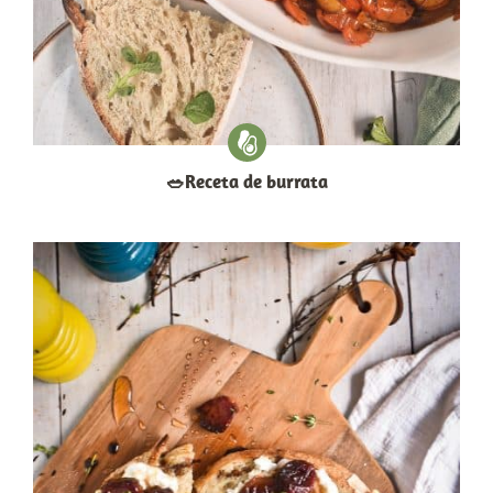
​🥗​Receta de burrata