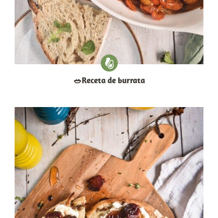
​🥗​Receta de burrata