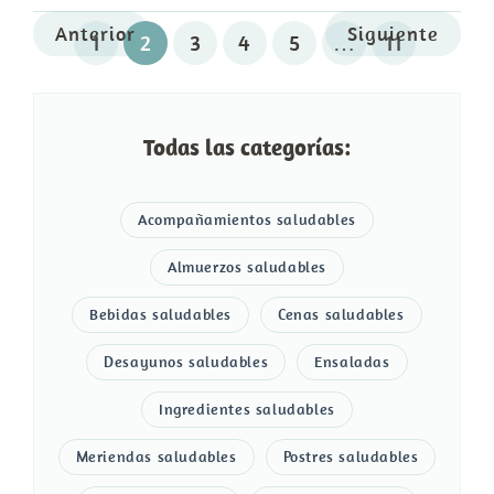
Anterior
Siguiente
1
2
3
4
5
…
11
Todas las categorías:
Acompañamientos saludables
Almuerzos saludables
Bebidas saludables
Cenas saludables
Desayunos saludables
Ensaladas
Ingredientes saludables
Meriendas saludables
Postres saludables