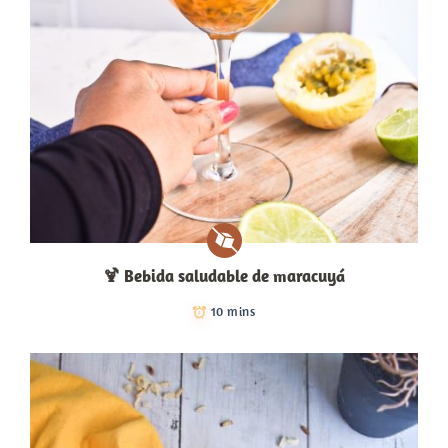
🍹​ Bebida saludable de maracuyá
10 mins