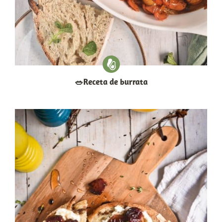
​🥗​Receta de burrata