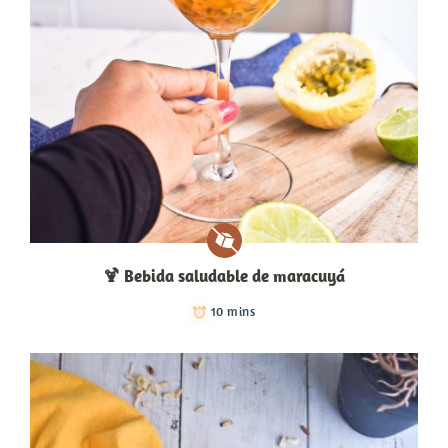
🍹​ Bebida saludable de maracuyá
10 mins