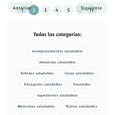
Anterior
Siguiente
1
2
3
4
5
…
11
Todas las categorías:
Acompañamientos saludables
Almuerzos saludables
Bebidas saludables
Cenas saludables
Desayunos saludables
Ensaladas
Ingredientes saludables
Meriendas saludables
Postres saludables