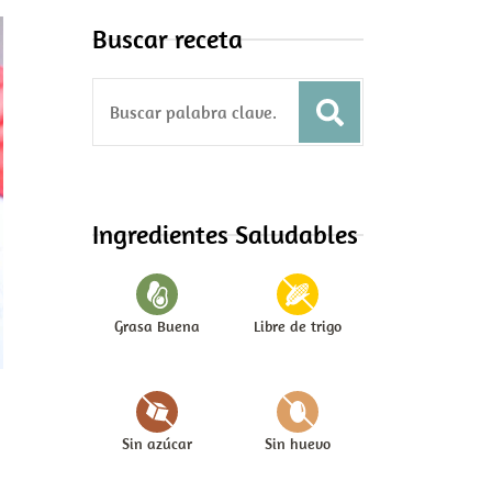
Buscar receta
S
e
a
r
c
Ingredientes Saludables
h
f
o
Grasa Buena
Libre de trigo
r
:
Sin azúcar
Sin huevo