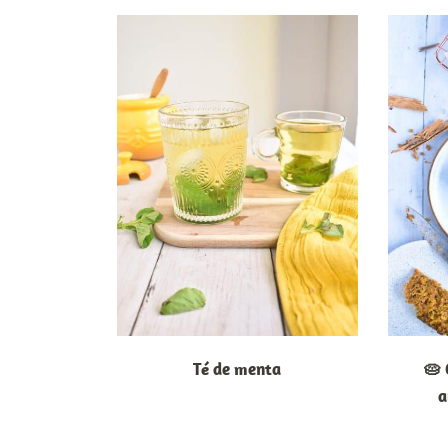
Té de menta
🥧 
a