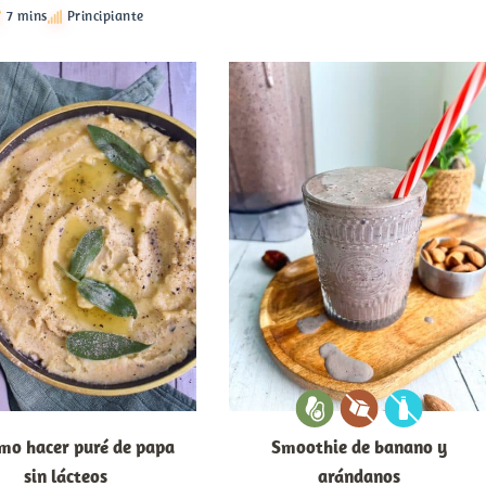
7 mins
Principiante
mo hacer puré de papa
Smoothie de banano y
sin lácteos
arándanos