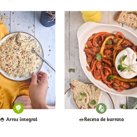
🍚​ Arroz integral
​🥗​Receta de burrata