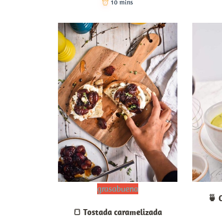
10 mins
grasabuena
🍵 
🍞 Tostada caramelizada