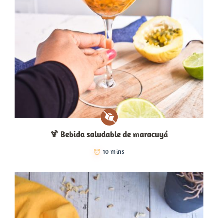
🍹​ Bebida saludable de maracuyá
10 mins