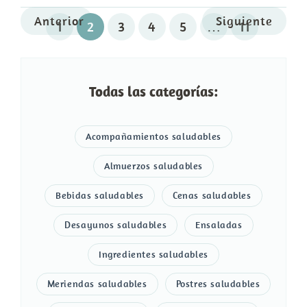
Anterior
Siguiente
1
2
3
4
5
…
11
Todas las categorías:
Acompañamientos saludables
Almuerzos saludables
Bebidas saludables
Cenas saludables
Desayunos saludables
Ensaladas
Ingredientes saludables
Meriendas saludables
Postres saludables