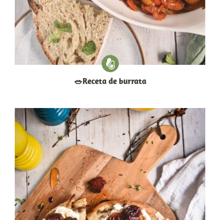
​🥗​Receta de burrata