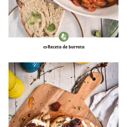
​🥗​Receta de burrata