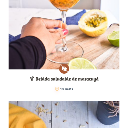
🍹​ Bebida saludable de maracuyá
10 mins