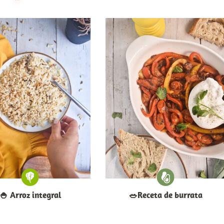
🍚​ Arroz integral
​🥗​Receta de burrata