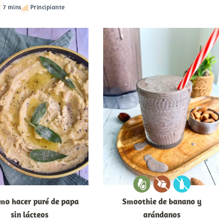
7 mins
Principiante
mo hacer puré de papa
Smoothie de banano y
sin lácteos
arándanos