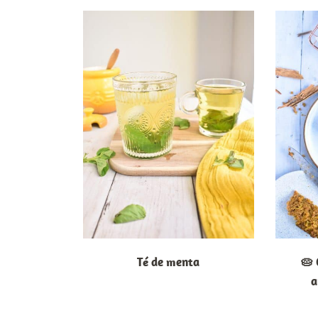
Té de menta
🥧 
a