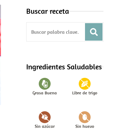
Buscar receta
S
e
a
r
c
Ingredientes Saludables
h
f
o
Grasa Buena
Libre de trigo
r
:
Sin azúcar
Sin huevo