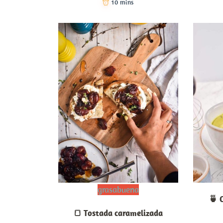
10 mins
grasabuena
🍵 
🍞 Tostada caramelizada