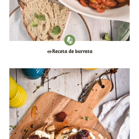
​🥗​Receta de burrata