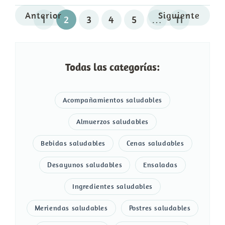
Anterior
Siguiente
1
2
3
4
5
…
11
Todas las categorías:
Acompañamientos saludables
Almuerzos saludables
Bebidas saludables
Cenas saludables
Desayunos saludables
Ensaladas
Ingredientes saludables
Meriendas saludables
Postres saludables