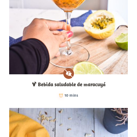
🍹​ Bebida saludable de maracuyá
10 mins